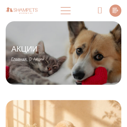
" alt="">
АКЦИИ
Главная
Акции